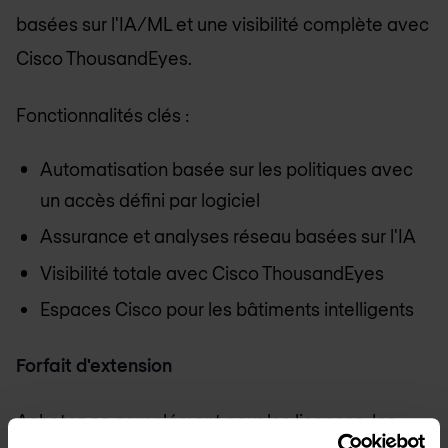
basées sur l'IA/ML et une visibilité complète avec
Cisco ThousandEyes.
Fonctionnalités clés :
Automatisation basée sur les politiques avec
un accès défini par logiciel
Assurance et analyses réseau basées sur l'IA
Visibilité totale avec Cisco ThousandEyes
Espaces Cisco pour les bâtiments intelligents
Forfait d'extension
Achetez ce complément pour les licences, les