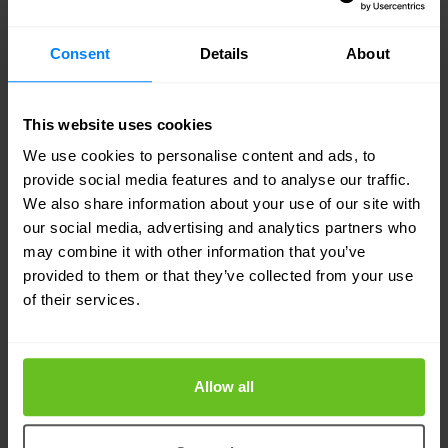
applications et les services Cisco en combinaison
avec les Essentiels ou les Avantages du Logiciel
Consent
Details
About
DNA de Cisco grâce à un menu de commande
pratique.
This website uses cookies
We use cookies to personalise content and ads, to
Disponible pour :
provide social media features and to analyse our traffic.
We also share information about your use of our site with
Moteur de services d'identité Cisco
our social media, advertising and analytics partners who
may combine it with other information that you’ve
Analyse de réseau sécurisée (Stealthwatch)
provided to them or that they’ve collected from your use
Espaces Cisco
of their services.
Cisco ThousandEyes
Créez votre réseau intelligent avec le Logiciel
Allow all
DNA de Cisco pour les commutateurs