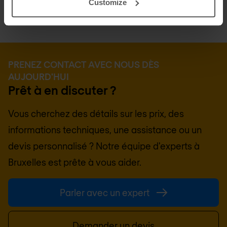
Customize
PRENEZ CONTACT AVEC NOUS DÈS
AUJOURD'HUI
Prêt à en discuter ?
Vous cherchez des détails sur les prix, des
informations techniques, une assistance ou un
devis personnalisé ? Notre équipe d'experts à
Bruxelles
est prête à vous aider.
Parler avec un expert
Demander un devis