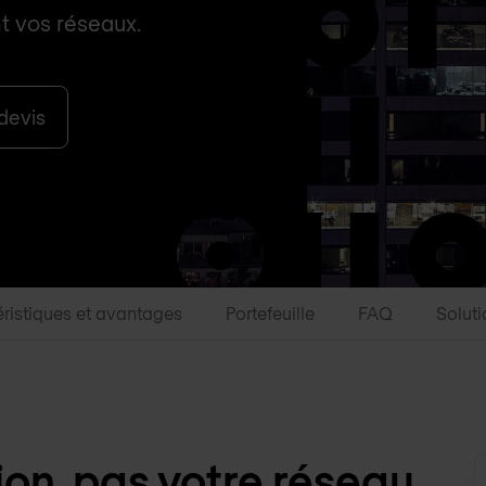
nt vos réseaux.
devis
ristiques et avantages
Portefeuille
FAQ
Solut
on, pas votre réseau.