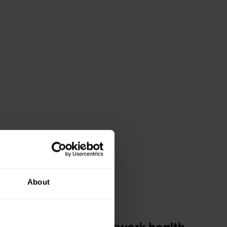
About
en overzicht van network health