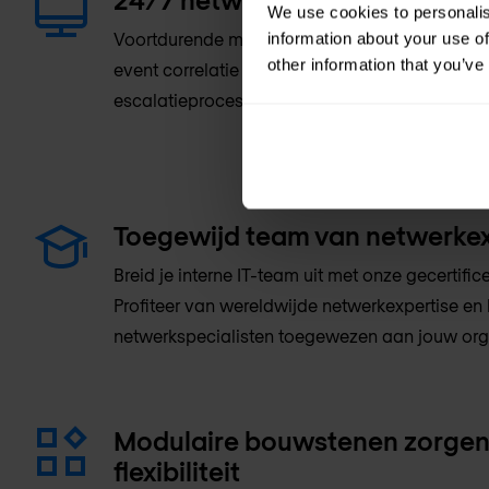
We use cookies to personalis
Voortdurende monitoring van jouw omgeving -
information about your use of
other information that you’ve
event correlatie - Incident response manage
escalatieproces - Analisten in Europese NOC's
Toegewijd team van netwerke
Breid je interne IT-team uit met onze gecertifi
Profiteer van wereldwijde netwerkexpertise en
netwerkspecialisten toegewezen aan jouw org
Modulaire bouwstenen zorgen
flexibiliteit