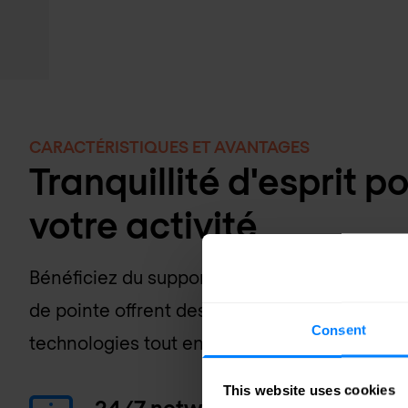
CARACTÉRISTIQUES ET AVANTAGES
Tranquillité d'esprit p
votre activité
Bénéficiez du support de nos équipes. Nos c
de pointe offrent des services réseau manag
Consent
technologies tout en intégrant et en exploi
This website uses cookies
24/7 network monitoring en