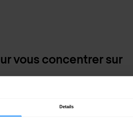
our vous concentrer sur
entres opérationnels de sécurité (SOC)
és 24h/24, 7j/7. Adoptez les nouvelles
Details
tant des réseaux hétérogènes.
 management
Rapportage 