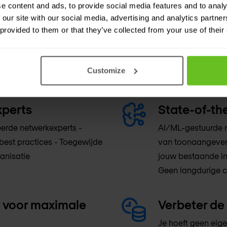
e content and ads, to provide social media features and to analy
 Real-time analyse en
360° zicht op de 
 our site with our social media, advertising and analytics partn
 provided to them or that they’ve collected from your use of their
ment - Aanpasbaar
managementrappor
Netwerkanalysetoo
begeleiding voor 
Customize
en bedrijfsdoelste
xperts
State-of-th
ceerde netwerkexperts -
AI/ML-gestuurde n
 best practices - Toegewijde
van toonaangevend
anisatie
jouw bestaande inf
Geen langdurige co
 voor maximale
Verbeter de 
Je hoeft geen eige