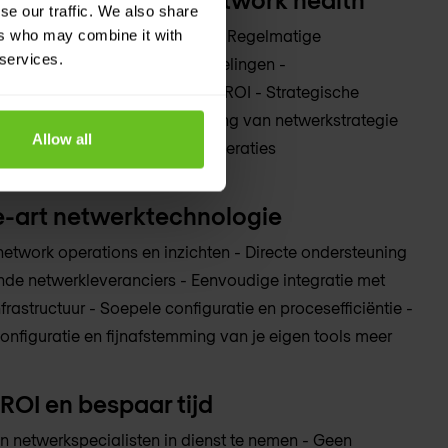
se our traffic. We also share
gezondheid van jouw netwerk - Regelmatige
ers who may combine it with
 services.
tage met praktische aanbevelingen -
ls voor tracking en meetbare ROI - Strategische
risicobeheer - Betere afstemming van netwerkstrategie
Allow all
llingen voor soepel lopende operaties
e-art netwerktechnologie
etwork operations en inzichten - Directe ondersteuning
e netwerkleveranciers - Eenvoudige integratie met
rastructuur - Soepele configuratie en procesefficiëntie -
nfiguratie en fijnafstemming van je eigen tools meer
ROI en bespaar tijd
n netwerkspecialisten in dienst te nemen - Geen