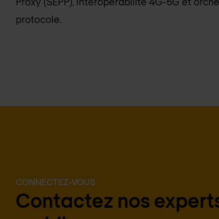
Proxy (SEPP), interopérabilité 4G-5G et orche
protocole.
CONNECTEZ-VOUS
Contactez nos experts