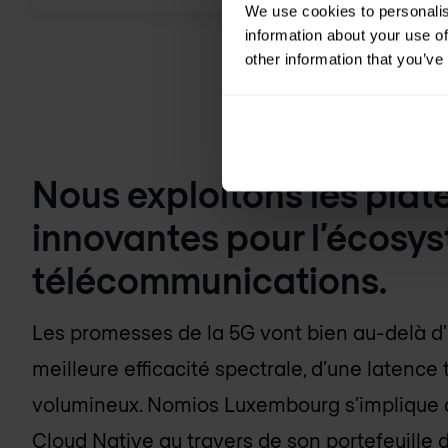
We use cookies to personalis
information about your use of
other information that you’ve
Nous exploitons les plat
innovantes pour l’écosy
télécommunications.
Les promesses de la 5G vont bien au-delà d'
meilleure efficacité spectrale, d’une latence
volumineux.
Nomios Luxembourg
s’implique 
Cloud Native au travers de son portefeuille