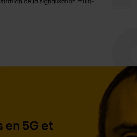
stration de la signalisation multi-
 en 5G et