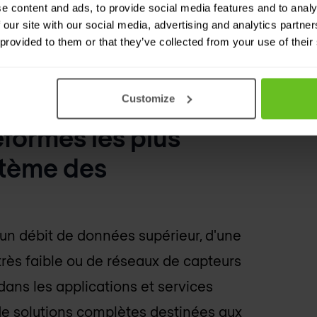
e content and ads, to provide social media features and to analy
 our site with our social media, advertising and analytics partn
 provided to them or that they’ve collected from your use of their
Customize
eformes les plus
stème des
un débit de données supérieur, d'une
 très faible ou de réseaux de capteurs
dans les applications et services
 de solutions complètes destinées aux