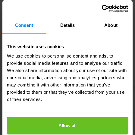
Consent
Details
About
This website uses cookies
We use cookies to personalise content and ads, to
NextWave Diamond Partner
provide social media features and to analyse our traffic.
We also share information about your use of our site with
Palo Alto Networks
our social media, advertising and analytics partners who
may combine it with other information that you’ve
provided to them or that they’ve collected from your use
of their services.
SOLUTIONS CONNEXES
Allow all
Adapté à vos besoins