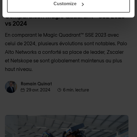
SSE
Customize
Comparaison Magic Quadrant™ SSE 2023
vs 2024
En comparant le Magic Quadrant™ SSE 2023 avec
celui de 2024, plusieurs évolutions sont notables. Palo
Alto Networks a conforté sa place de leader, Zscaler
et Netskope se sont globalement maintenus au plus
haut niveau.
Romain Quinat
Romain Quinat
29 avr. 2024
6 min. lecture