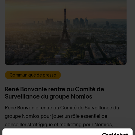
Communiqué de presse
René Bonvanie rentre au Comité de
Surveillance du groupe Nomios
René Bonvanie rentre au Comité de Surveillance du
groupe Nomios pour jouer un rôle essentiel de
conseiller stratégique et marketing pour Nomios,
auprès du Président-fondateur, Sébastien Kher, et de