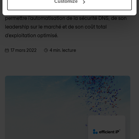
choisissent EfficientIP DDI en raison de son
Customize
architecture simple et évolutive, de sa flexibilité pour
permettre l'automatisation de la sécurité DNS, de son
leadership sur le marché et de son coût total
d’exploitation optimisé.
17 mars 2022
4 min. lecture