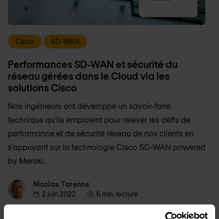
Cisco
SD-WAN
Performances SD-WAN et sécurité du
réseau gérées dans le Cloud via les
solutions Cisco
Nos ingénieurs ont développé un savoir-faire
technique qu’ils emploient pour relever les défis de
performance et de sécurité réseau de nos clients en
s’appuyant sur la technologie Cisco SD-WAN powered
by Meraki.
Nicolas Tarenne
Nicolas Tarenne
2 juin 2022
6 min. lecture