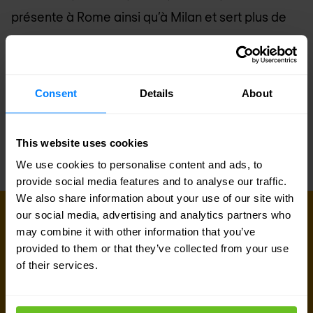
présente à Rome ainsi qu’à Milan et sert plus de
150 clients, dont plusieurs banques nationales,
des fournisseurs de services publics, des
universités, des entreprises industrielles et des
Consent
Details
About
ministères.
This website uses cookies
We use cookies to personalise content and ads, to
provide social media features and to analyse our traffic.
We also share information about your use of our site with
our social media, advertising and analytics partners who
CONTACTEZ NOUS
may combine it with other information that you’ve
Vous souhaitez en savoir plus sur ce
provided to them or that they’ve collected from your use
sujet ?
of their services.
Nos experts et nos équipes commerciales sont à