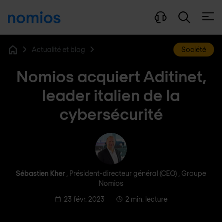
Ouvri
Actualité et blog
Société
Home
Nomios acquiert Aditinet,
leader italien de la
cybersécurité
Sébastien Kher
Sébastien Kher
, Président-directeur général (CEO) , Groupe
Nomios
23 févr. 2023
2 min. lecture