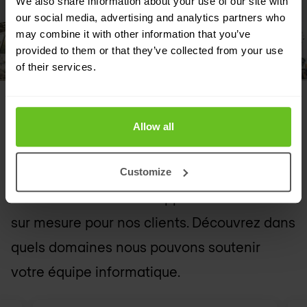
We also share information about your use of our site with
our social media, advertising and analytics partners who
may combine it with other information that you’ve
provided to them or that they’ve collected from your use
of their services.
SOLUTIONS PROPOSÉES
Allow all
Adapté à vos besoins
Notre force réside dans notre flexibilité et
Customize
notre volonté de développer des solutions
sur mesure pour nos clients. Découvrez dans
quels domaines nous pouvons soutenir
votre équipe informatique.