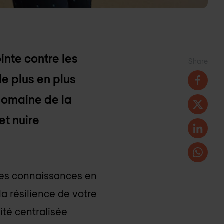
inte contre les
Share
e plus en plus
 domaine de la
et nuire
t les connaissances en
la résilience de votre
té centralisée