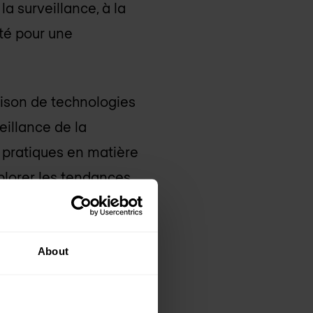
a surveillance, à la
ité pour une
aison de technologies
illance de la
s pratiques en matière
plorer les tendances
votre lecture pour
rité SOC au cours de
About
 2024