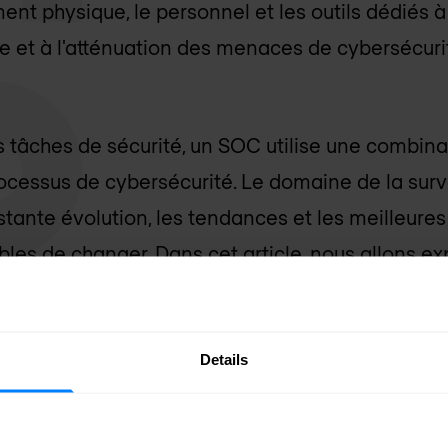
t physique, le personnel et les outils dédiés à l
se et à l'atténuation des menaces de cybersécur
 tâches de sécurité, un SOC utilise une combin
cessus de cybersécurité. Le domaine de la surve
stante évolution, les tendances et les meilleure
les de changer. Dans cet article, nous allons ex
en matière de sécurité SOC en 2023. Poursuivez 
ous pouvez vous attendre sur le front de la sécu
Details
ces importantes du SOC en