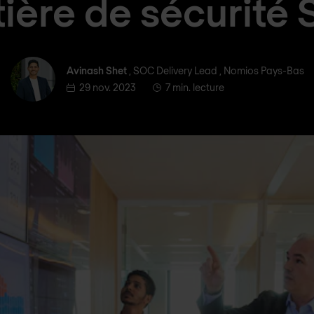
ière de sécurité
Avinash Shet
Avinash Shet
, SOC Delivery Lead , Nomios Pays-Bas
29 nov. 2023
7 min. lecture