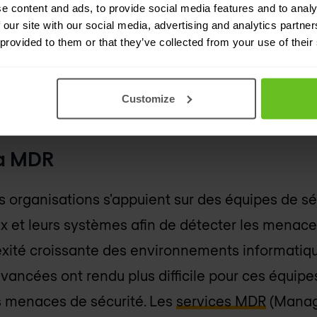
e content and ads, to provide social media features and to analy
 our site with our social media, advertising and analytics partn
es en matière de cybersécurité et de SOC reflè
 provided to them or that they’ve collected from your use of their
us avancées et plus proactives de la détection 
oup d'œil aux tendances en matière de sécurit
Customize
la MDR
es organisations s'appuient sur des équipes de sé
ux et leurs systèmes afin de détecter les menace
ité croissante des environnements informatiques
ncées ont rendu plus difficile pour ces équipes
s menaces de sécurité. Les
services MDR
(Manag