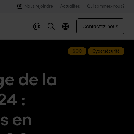
Nous rejoindre
Actualités
Qui sommes-nous?
Contactez-nous
SOC
Cybersécurité
e de la
24 :
s en