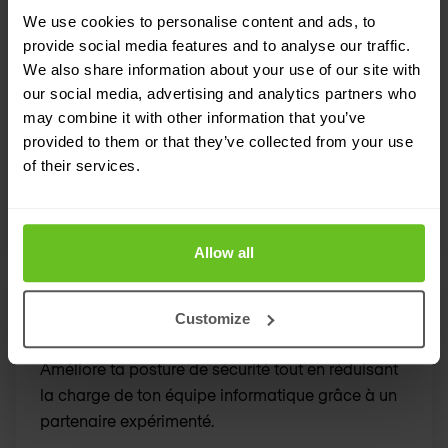
We use cookies to personalise content and ads, to
XDR Détection et réponse étendues
provide social media features and to analyse our traffic.
We also share information about your use of our site with
Agrégation d’alertes, analyse de données et
our social media, advertising and analytics partners who
détection des menaces et réponse automatisées
may combine it with other information that you’ve
pour simplifier la sécurité.
provided to them or that they’ve collected from your use
of their services.
Allow all
Customize
Managed security services
Améliore ta posture de sécurité tout en réduisant
la charge de ton équipe informatique grâce à un
partenaire expérimenté.