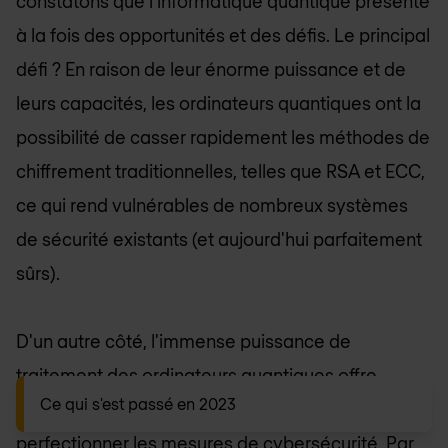
constatons que l'informatique quantique présente
à la fois des opportunités et des défis. Le principal
défi ? En raison de leur énorme puissance et de
leurs capacités, les ordinateurs quantiques ont la
possibilité de casser rapidement les méthodes de
chiffrement traditionnelles, telles que RSA et ECC,
ce qui rend vulnérables de nombreux systèmes
de sécurité existants (et aujourd'hui parfaitement
sûrs).
D'un autre côté, l'immense puissance de
traitement des ordinateurs quantiques offre
Ce qui s'est passé en 2023
également un grand potentiel pour renforcer et
perfectionner les mesures de cybersécurité. Par