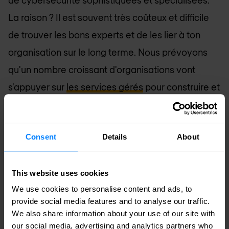
La raison ? Il est souvent très coûteux et difficile
de trouver les bons experts et de les lier à ton
organisation sur le long terme. Nous prévoyons
qu'un nombre croissant d'organisations vont
s'appuyer sur
les services gérés
pour construire et
optimiser des solutions de sécurité robustes et de
haute qualité, allant d'un large éventail de
Consent
Details
About
services de sécurité gérés à des plateformes de
sécurité avancées et modulaires basées sur le
cloud.
This website uses cookies
We use cookies to personalise content and ads, to
provide social media features and to analyse our traffic.
La sécurité en tant que service (SECaaS) et les
We also share information about your use of our site with
solutions similaires permettent aux organisations
our social media, advertising and analytics partners who