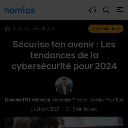
Ouvri
Actualité et blog
Cybersécurité
Home
Sécurise ton avenir : Les
tendances de la
cybersécurité pour 2024
Mohamed El Haddouchi
Mohamed El Haddouchi
, Managing Director , Nomios Pays-Bas
21 déc. 2023
13 min. lecture