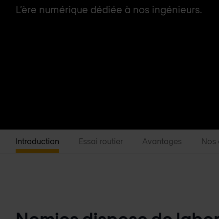
L’ère numérique dédiée à nos ingénieurs.
Introduction
Essai routier
Avantages
Nos 
Nomios dispose de labor