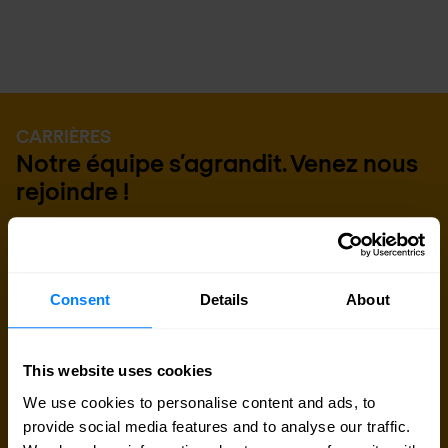
CARRIÈRES
Notre équipe s’agrandit. Venez nous
rejoindre !
C'est tellement stimulant de travailler sur quelque
chose qui vous tient à cœur, avec des collègues
que vous appréciez. C'est ce que nous ressentons
Consent
Details
About
chez Nomios et ce que nous voulons susciter pour
les entreprises et les employés du monde entier.
This website uses cookies
We use cookies to personalise content and ads, to
Nous rejoindre
provide social media features and to analyse our traffic.