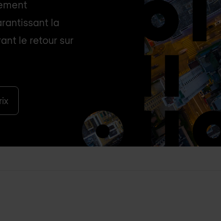
cement
arantissant la
ant le retour sur
ix