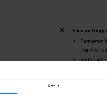
Éliminer l'angl
Permettez à 
d'arrêter l
Renforcez l
sécurité, y 
compatible
Contrôlez e
Details
garantir un