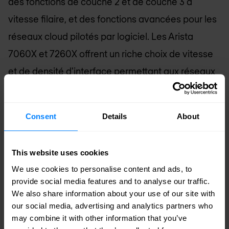
des fonctions de couche 2 et de couche 3 à
vitesse filaire, et des fonctions avancées pour les
réseaux cloud pilotés par logiciel. Les Arista
7060X et 7260X offrent un riche choix de vitesse
et de densité d'interface permettant aux réseaux
d'évoluer de manière transparente du 10G/40G
au 25G/100G et 200G/400G.
Consent
Details
About
Flexibilité 10/25/40/50/100G
This website uses cookies
La série Arista 7050X3 est constituée de
We use cookies to personalise content and ads, to
commutateurs pour centres de données
provide social media features and to analyse our traffic.
spécialement conçus, dans des facteurs de forme
We also share information about your use of our site with
compacts et économes en énergie, avec des
our social media, advertising and analytics partners who
may combine it with other information that you’ve
fonctions de couche 2 et de couche 3 à vitesse