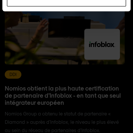
DDI
Nomios obtient la plus haute certification
de partenaire d'Infoblox - en tant que seul
intégrateur européen
Nomios Group a obtenu le statut de partenaire «
Diamond » auprès d'Infoblox, le niveau le plus élevé
au sein du réseau de partenaires d'Infoblox.