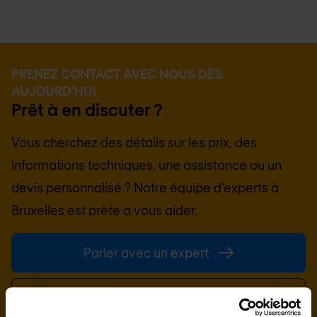
PRENEZ CONTACT AVEC NOUS DÈS
AUJOURD'HUI
Prêt à en discuter ?
Vous cherchez des détails sur les prix, des
informations techniques, une assistance ou un
devis personnalisé ? Notre équipe d'experts à
Bruxelles
est prête à vous aider.
Parler avec un expert
Demander un devis