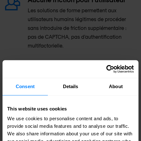
Les solutions de forme permettent aux
utilisateurs humains légitimes de procéder
sans introduire de friction supplémentaire :
pas de CAPTCHA, pas d'authentification
multifactorielle.
Effet de levier du réseau
Toutes les 24 heures, Shape bloque plus de
deux milliards de tentatives de connexion et
Consent
Details
About
autres transactions frauduleuses, tout en
garantissant la sécurité de plus de 200
This website uses cookies
millions de transactions humaines légitimes.
We use cookies to personalise content and ads, to
provide social media features and to analyse our traffic.
Protection omnicanale
We also share information about your use of our site with