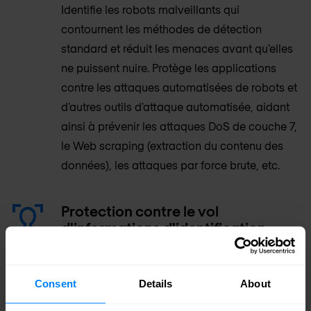
Identifie les robots malveillants qui
contournent les méthodes de détection
standard et réduit les menaces avant qu'elles
ne puissent nuire. Protège les applications
contre les attaques automatisées de robots et
d'autres outils d'attaque automatisée, aidant
ainsi à prévenir les attaques DoS de couche 7,
le Web scraping (extraction du contenu des
données), les attaques par force brute, etc.
Protection contre le vol
d'informations d'identification
L'option de chiffrement DataSafe empêche
l'interception des données sensibles en les
Consent
Details
About
chiffrant et en masquant les champs.
DataSafe chiffre les données au niveau des