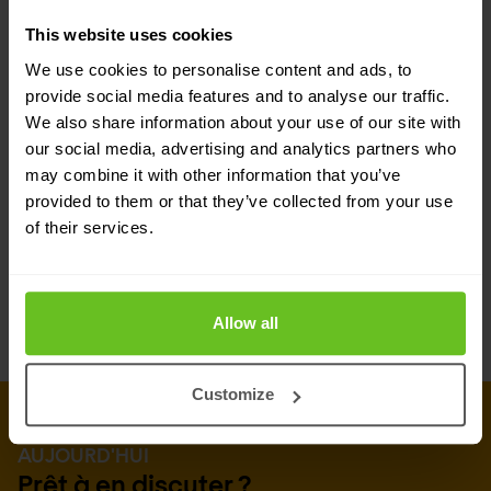
applications afin d'apporter une protection
This website uses cookies
contre les logiciels malveillants qui extraient
We use cookies to personalise content and ads, to
les données et les enregistreurs de frappe, ce
provide social media features and to analyse our traffic.
qui rend inexploitables les données volées.
We also share information about your use of our site with
our social media, advertising and analytics partners who
may combine it with other information that you’ve
Sécurité du protocole api
provided to them or that they’ve collected from your use
of their services.
Déploie des outils qui sécurisent les API
REST/JSON, XML et GWT.
Allow all
Customize
PRENEZ CONTACT AVEC NOUS DÈS
AUJOURD'HUI
Prêt à en discuter ?