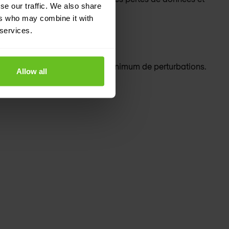
se our traffic. We also share
sés par les ransomwares.
ers who may combine it with
 services.
es activités
èmes opérationnels avec un minimum de perturbations.
Allow all