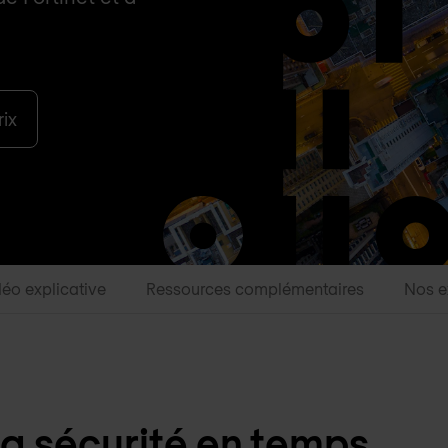
ix
éo explicative
Ressources complémentaires
Nos e
 la sécurité en temps