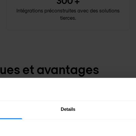
300
+
Intégrations préconstruites avec des solutions
tierces.
ques et avantages
Détection e
ions indésirables.
Neutralise instan
Details
dents
Atténuation
ion immédiate des incidents.
Arrêter immédiatem