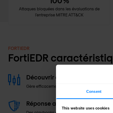
100
%
Attaques bloquées dans les évaluations de
l'entreprise MITRE ATT&CK
FORTIEDR
FortiEDR caractéristi
Découvrir et contrôler
Gère efficacement les appareils et les applicat
Consent
Réponse automatisée aux inci
This website uses cookies
Des playbooks personnalisés pour une résolut