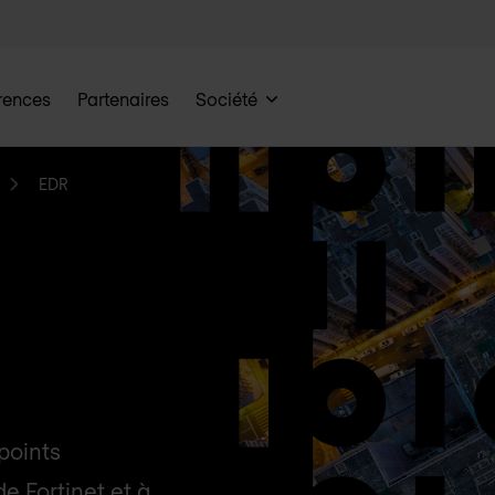
rences
Partenaires
Société
EDR
points
de Fortinet et à