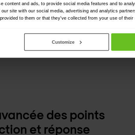
e content and ads, to provide social media features and to analy
les dommages cau
 our site with our social media, advertising and analytics partn
 provided to them or that they’ve collected from your use of their
icaces
Continuité d
 processus de réponse
Maintien des syst
Customize
 avancée des points
ction et réponse