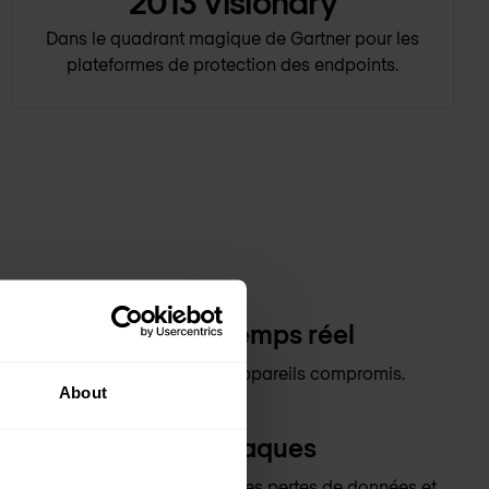
2022
Visionary
Dans le quadrant magique de Gartner pour les
plateformes de protection des endpoints.
t désamorçage en temps réel
tanément les menaces sur les appareils compromis.
About
 instantanée des attaques
ent les violations, en évitant les pertes de données et