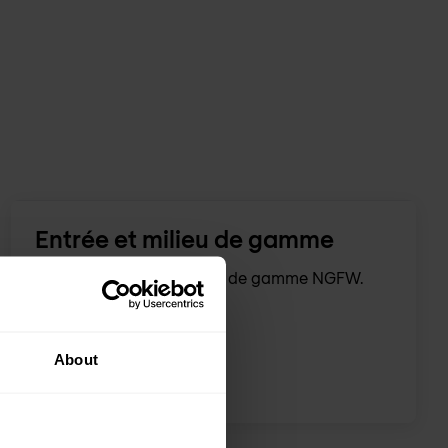
Entrée et milieu de gamme
FortiGate: Entrée et milieu de gamme NGFW.
About