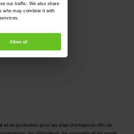
se our traffic. We also share
ers who may combine it with
 services.
Allow all
é et en protection pour les sites d'entreprise afin de
pplications, les utilisateurs, les appareils et les accès