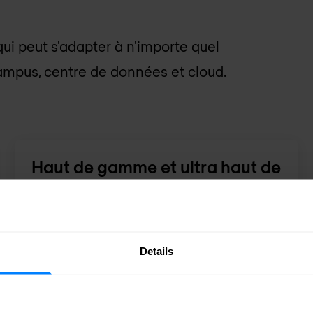
ui peut s'adapter à n'importe quel
ampus, centre de données et cloud.
Haut de gamme et ultra haut de
gamme
FortiGate: Haut de gamme et ultra haut de
gamme NGFW.
Details