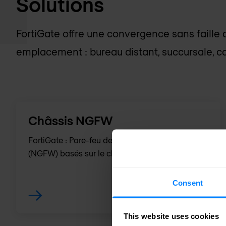
Solutions
FortiGate offre une convergence sans faille q
emplacement : bureau distant, succursale, c
Châssis NGFW
FortiGate : Pare-feu de nouvelle génération
(NGFW) basés sur le châssis.
Consent
This website uses cookies