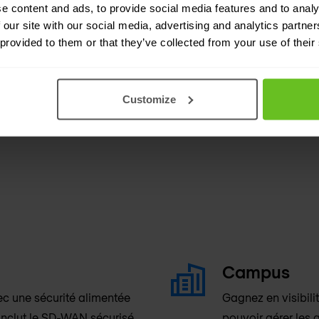
e content and ads, to provide social media features and to analy
 our site with our social media, advertising and analytics partn
 provided to them or that they’ve collected from your use of their
Customize
Campus
ec une sécurité alimentée
Gagnez en visibilit
inclut le SD-WAN sécurisé.
pouvoir gérer les a