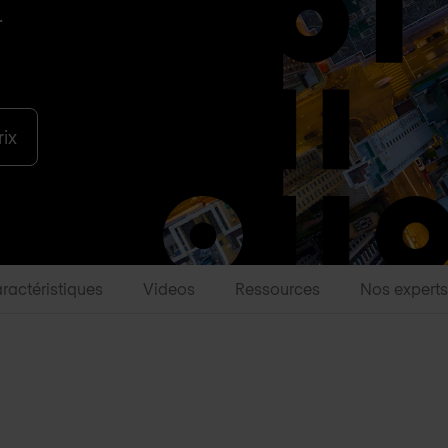
.
ix
ractéristiques
Videos
Ressources
Nos experts