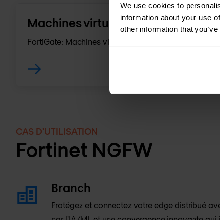
We use cookies to personalis
information about your use of
Machines virtuelles
other information that you’ve
FortiGate: Machines virtuelles NGFW
CAS D'UTILISATION
Fortinet NGFW
Branch
Protégez et connectez votre edge distribué av
par l'IA/ML et une convergence innovante qui 