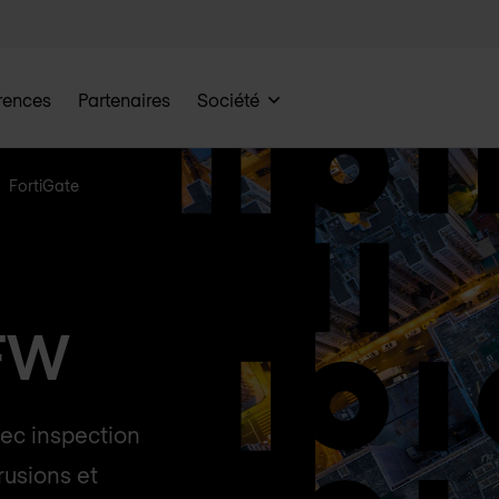
rences
Partenaires
Société
FortiGate
GFW
vec inspection
rusions et