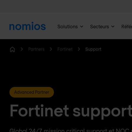
Solutions
Secteurs
Réfé
Partners
Fortinet
Support
Home
Advanced Partner
Fortinet suppor
Global 24/7 mission critical support et NOC 