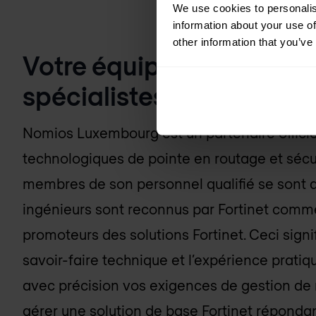
We use cookies to personalis
information about your use of
other information that you’ve
Votre équipe d’ingénieur
spécialistes de Fortinet
Nomios Luxembourg
est un partenaire offici
technologiques de pointe en routage et sécuri
membres de son personnel qualifié se sont di
ingénieurs sont reconnus par Fortinet comm
promoteurs des solutions Fortinet. Ceci sign
savoir-faire technique et l’expérience pratiqu
avec précision vos exigences de gestion de 
gérer une solution de base Fortinet répondan