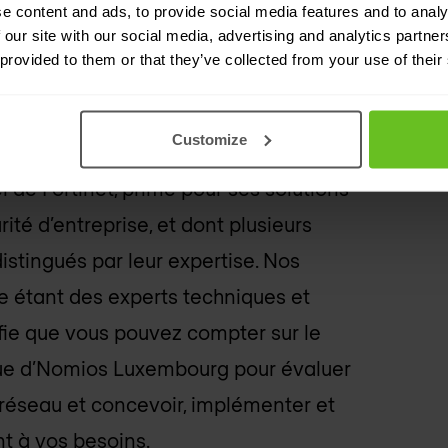
e content and ads, to provide social media features and to analy
 our site with our social media, advertising and analytics partn
 provided to them or that they’ve collected from your use of their
s support
Customize
el de Fortinet, primé pour ses solutions
té d’entreprise, et dont plusieurs
stingués par leur expertise. Nos
e étant des experts techniques et
ifie que vous pouvez compter sur le
e d’
Nomios Luxembourg
pour évaluer
réseau et concevoir, implémenter et
t à vos besoins.