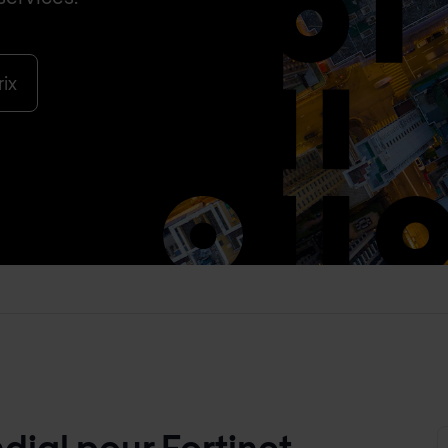
ix
ial pour Fortinet