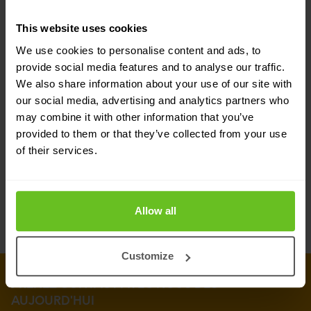
This website uses cookies
DNS traffic control
We use cookies to personalise content and ads, to
provide social media features and to analyse our traffic.
Améliorer la disponibilité des applications et
We also share information about your use of our site with
les temps de réponse
our social media, advertising and analytics partners who
may combine it with other information that you’ve
IPAM pour Microsoft
provided to them or that they’ve collected from your use
of their services.
Gérer les services réseau à partir d'une seule
plateforme
Allow all
Customize
PRENEZ CONTACT AVEC NOUS DÈS
AUJOURD'HUI