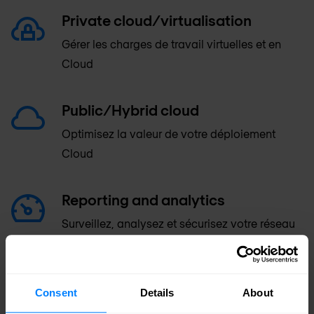
Private cloud/virtualisation
Gérer les charges de travail virtuelles et en
Cloud
Public/Hybrid cloud
Optimisez la valeur de votre déploiement
Cloud
Reporting and analytics
Surveillez, analysez et sécurisez votre réseau
Network insight
Améliorez votre efficacité grâce à une vue
Consent
Details
About
unifiée des actifs du réseau