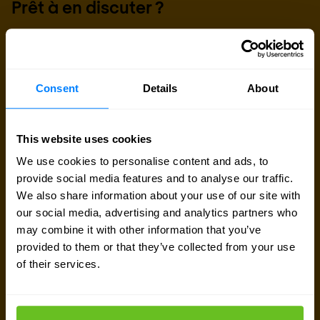
Prêt à en discuter ?
Vous cherchez des détails sur les prix, des
informations techniques, une assistance ou un
devis personnalisé ? Notre équipe d'experts à
Consent
Details
About
Bruxelles
est prête à vous aider.
This website uses cookies
Parler avec un expert
We use cookies to personalise content and ads, to
provide social media features and to analyse our traffic.
We also share information about your use of our site with
Demander un devis
our social media, advertising and analytics partners who
may combine it with other information that you’ve
provided to them or that they’ve collected from your use
of their services.