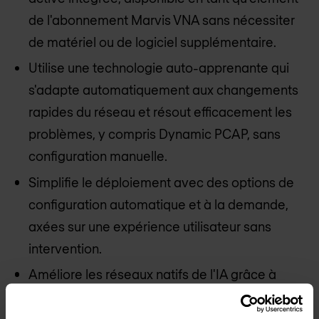
de l'abonnement Marvis VNA sans nécessiter
de matériel ou de logiciel supplémentaire.
Utilise une technologie auto-apprenante qui
s'adapte automatiquement aux changements
rapides du réseau et résout efficacement les
problèmes, y compris Dynamic PCAP, sans
configuration manuelle.
Simplifie le déploiement avec des options de
configuration automatique et à la demande,
axées sur une expérience utilisateur sans
intervention.
Améliore les réseaux natifs de l'IA grâce à
l'intégration avec Mist AI, ce qui permet
d'économiser des coûts et de réaliser une