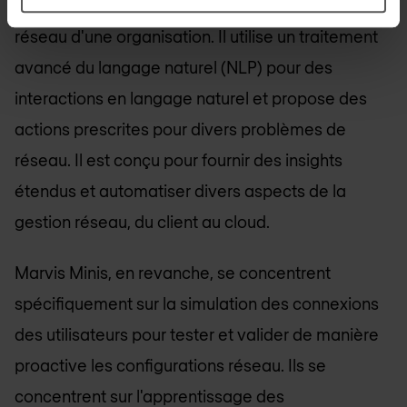
opérations informatiques dans l'ensemble du
réseau d'une organisation. Il utilise un traitement
avancé du langage naturel (NLP) pour des
interactions en langage naturel et propose des
actions prescrites pour divers problèmes de
réseau. Il est conçu pour fournir des insights
étendus et automatiser divers aspects de la
gestion réseau, du client au cloud.
Marvis Minis, en revanche, se concentrent
spécifiquement sur la simulation des connexions
des utilisateurs pour tester et valider de manière
proactive les configurations réseau. Ils se
concentrent sur l'apprentissage des