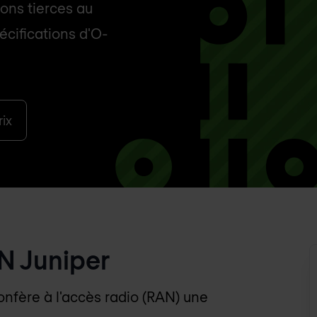
tions tierces au
écifications d'O-
ix
AN Juniper
onfère à l'accès radio (RAN) une