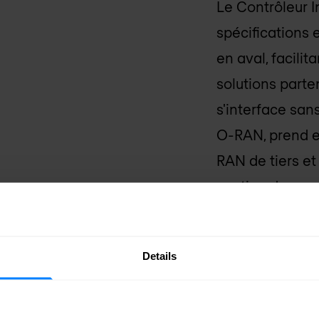
Le Contrôleur I
spécifications 
en aval, facilit
solutions parte
s'interface sa
O-RAN, prend e
RAN de tiers et
gestion de serv
RAN.
Details
API ouverte et
Architecture à