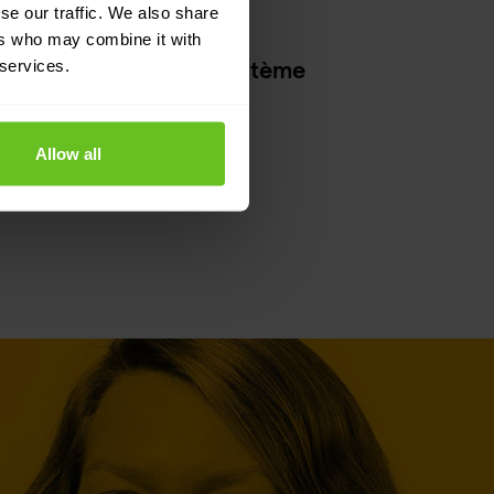
se our traffic. We also share
ers who may combine it with
s l'industrie et l'écosystème
 services.
conformes à O-RAN
Allow all