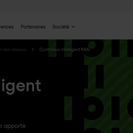
rences
Partenaires
Société
n des réseaux
Contrôleur Intelligent RAN
ligent
er apporte