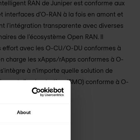
ntelligent RAN de Juniper est conforme aux
et interfaces d'O-RAN à la fois en amont et
ant l'intégration transparente avec diverses
naires de l'écosystème Open RAN. Il
ns effort avec les O-CU/O-DU conformes à
n charge les xApps/rApps conformes à O-
 s'intègre à n'importe quelle solution de
ices et d'orchestration (SMO) conforme à O-
About
 SDK
 microservices