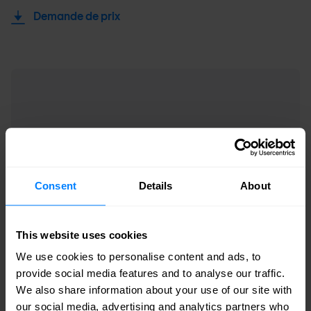
Demande de prix
Consent
Details
About
This website uses cookies
We use cookies to personalise content and ads, to
Routeurs métro universel ACX series
provide social media features and to analyse our traffic.
Juniper Networks ACX5000
We also share information about your use of our site with
our social media, advertising and analytics partners who