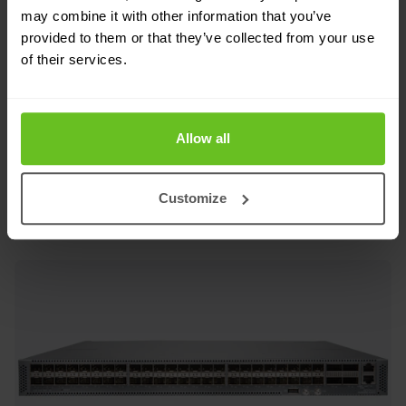
Routeur d'agrégation métro à densité de ports
may combine it with other information that you’ve
provided to them or that they’ve collected from your use
élevée et hautes performances, prenant en
of their services.
charge le routage Carrier Ethernet et MPLS
intégral. Idéal pour les mises à niveau utilisateur-
réseau (UNI) métro GbE vers 10 GbE.
Allow all
Demande de prix
Customize