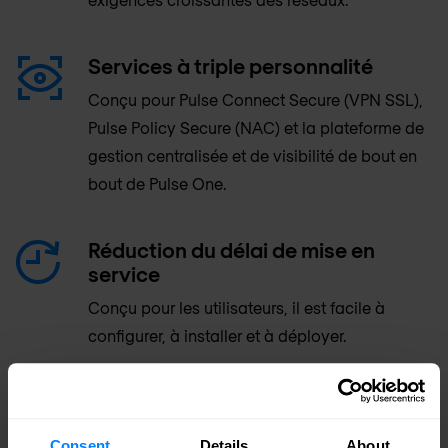
Services à triple personnalité
Conçu pour Pulse Connect Secure (VPN SSL),
Pulse Policy Secure (NAC) et la plateforme de
gestion centralisée et de visibilité de bout en
bout de Pulse One.
Réduction du délai de mise en
service
Conçu pour les utilisateurs, il est facile à
configurer, à installer et à déployer.
Soutien supérieur
Soutenu par un support technique de classe
Consent
Details
About