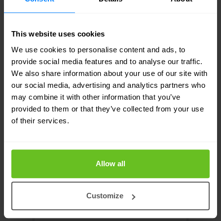
mondiale et une équipe de recherche sur les
menaces.
This website uses cookies
We use cookies to personalise content and ads, to
provide social media features and to analyse our traffic.
We also share information about your use of our site with
Des appliances hautes
our social media, advertising and analytics partners who
performances construites avec le
may combine it with other information that you’ve
débit et la capacité nécessaires
provided to them or that they’ve collected from your use
of their services.
pour prendre en charge le mobile, le
cloud et l'IoT.
Allow all
Customize