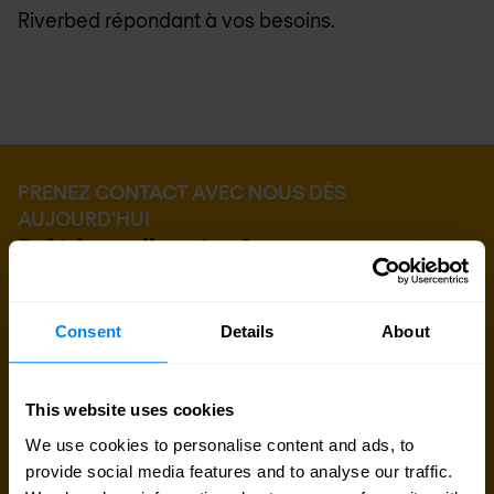
Riverbed répondant à vos besoins.
PRENEZ CONTACT AVEC NOUS DÈS
AUJOURD'HUI
Prêt à en discuter ?
Vous cherchez des détails sur les prix, des
informations techniques, une assistance ou un
Consent
Details
About
devis personnalisé ? Notre équipe d'experts à
Bruxelles
est prête à vous aider.
This website uses cookies
We use cookies to personalise content and ads, to
Parler avec un expert
provide social media features and to analyse our traffic.