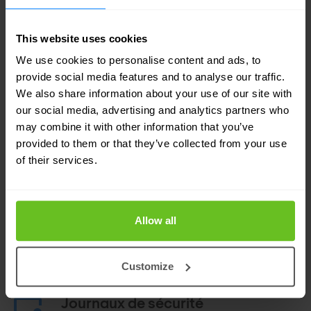
Utilisez les outils d'exploitation existants du
deuxième jour pour obtenir une visibilité sur le
This website uses cookies
trafic est-ouest dans et entre les nuages
We use cookies to personalise content and ads, to
privés virtuels.
provide social media features and to analyse our traffic.
We also share information about your use of our site with
our social media, advertising and analytics partners who
Instances de quarantaine
may combine it with other information that you’ve
Vous pouvez mettre en quarantaine les
provided to them or that they’ve collected from your use
charges de travail malveillantes et
of their services.
compromises qui s'exécutent dans le cloud
public sans sécurité de micro-segmentation.
Les instances mises en quarantaine ne
Allow all
peuvent pas communiquer sur le réseau du
cloud.
Customize
Journaux de sécurité