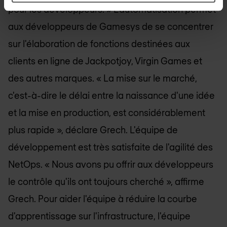
pour les développeurs. » L'automatisation permet
aux développeurs de Gamesys de se concentrer
sur l'élaboration de fonctions destinées aux
clients en ligne de Jackpotjoy, Virgin Games et
des autres marques. « La mise sur le marché,
c'est-à-dire le délai entre la naissance d'une idée
et la mise en production, est considérablement
plus rapide », déclare Grech. L'équipe de
développement est très satisfaite de l'agilité des
NetOps. « Nous avons pu offrir aux développeurs
le contrôle qu'ils ont toujours cherché », affirme
Grech. Pour aider l'équipe à réduire la courbe
d'apprentissage sur l'infrastructure, l'équipe