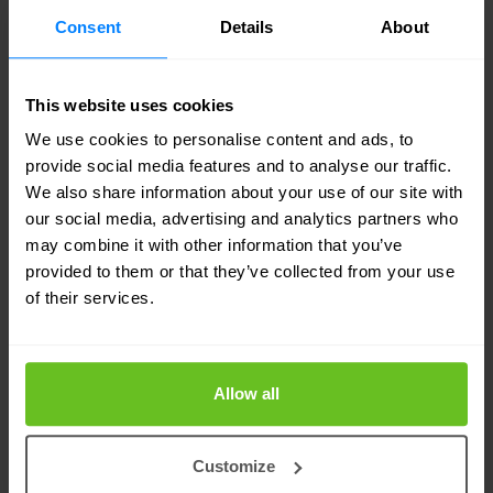
Networking, basée sur des stratégies réseaux et
Consent
Details
About
des fonctions de port réseau, a permis à l'équipe
réseaux d'écrire des modèles HOT (Heat
This website uses cookies
Orchestration Templates) OpenStack en code
We use cookies to personalise content and ads, to
Ansible afin de déployer des répartiteurs de
provide social media features and to analyse our traffic.
charge complexes et des environnements dédiés
We also share information about your use of our site with
our social media, advertising and analytics partners who
pour les équipes de développement. Les
may combine it with other information that you’ve
développeurs peuvent répondre à leurs propres
provided to them or that they’ve collected from your use
demandes via les playbooks Ansible.
of their services.
« Le délai de mise en place d'une infrastructure
Allow all
est passé de plusieurs jours à quelques heures »,
déclare Grech. « L'automatisation de
Customize
l'infrastructure représente une énorme avancée