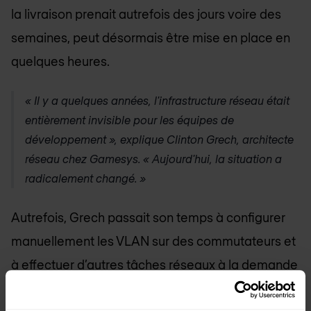
la livraison prenait autrefois des jours voire des
semaines, peut désormais être mise en place en
quelques heures.
« Il y a quelques années, l'infrastructure réseau était
entièrement invisible pour les équipes de
développement », explique Clinton Grech, architecte
réseau chez Gamesys. « Aujourd'hui, la situation a
radicalement changé. »
Autrefois, Grech passait son temps à configurer
manuellement les VLAN sur des commutateurs et
à effectuer d’autres tâches réseaux à la demande
des développeurs. La versatilité de Contrail