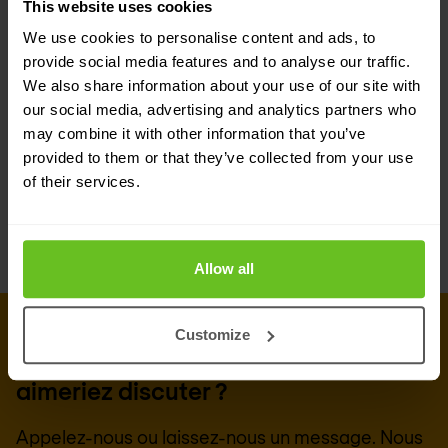
This website uses cookies
rapide par Nomios est possible. Christoph van
We use cookies to personalise content and ads, to
Doren: "La plateforme Mist est constamment
provide social media features and to analyse our traffic.
étendue et continue à offrir de plus en plus de
We also share information about your use of our site with
fonctionnalités. Notre organisation attend avec
our social media, advertising and analytics partners who
may combine it with other information that you’ve
impatience de voir comment cela va encore plus
provided to them or that they’ve collected from your use
nous décharger à l'avenir."
of their services.
Allow all
CONTACTEZ NOS EXPERTS
Customize
Vous avez un projet dont vous
aimeriez discuter ?
Appelez-nous ou laissez-nous un message. Nous