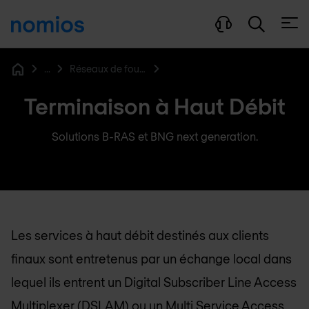
Ouvri
...
Réseaux de fournisseurs de services
Home
Terminaison à Haut Débit
Solutions B-RAS et BNG next generation.
Les services à haut débit destinés aux clients
finaux sont entretenus par un échange local dans
lequel ils entrent un Digital Subscriber Line Access
Multiplexer (DSLAM) ou un Multi Service Access