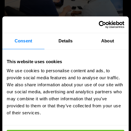
Consent
Details
About
NGFW
Pare-feu
Top 5 des solutions NGFW de 2026
This website uses cookies
Découvrez l'état des lieux du NGFW en 2026. Apprenez
We use cookies to personalise content and ads, to
comment les principales plateformes de pare-feu
provide social media features and to analyse our traffic.
nouvelle génération prennent en charge le modèle
We also share information about your use of our site with
our social media, advertising and analytics partners who
zero-trust, la sécurité du cloud hybride et la réduction
may combine it with other information that you’ve
des risques pour les entreprises modernes.
provided to them or that they’ve collected from your use
of their services.
Enrico Bottos
Enrico Bottos
14 janv. 2026
10 min. lecture