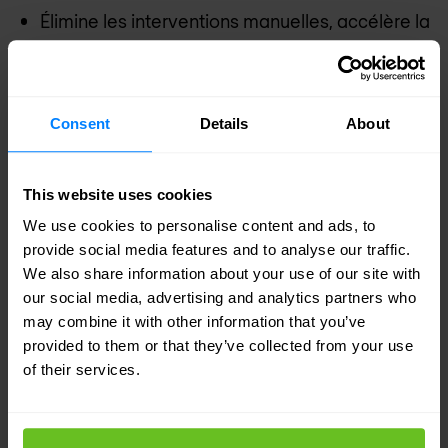
Élimine les interventions manuelles, accélère la
réponse
Optimiser le retour sur investissement grâce
Consent
Details
About
aux services d'épuration des DDoS
256 000 politiques de détection individuelles
This website uses cookies
par dispositif, pouvant être adaptées à des
We use cookies to personalise content and ads, to
milliers de locataires payants.
provide social media features and to analyse our traffic.
3 000 zones d'atténuation simultanées par
We also share information about your use of our site with
appliance pour des services différenciés qui
our social media, advertising and analytics partners who
may combine it with other information that you’ve
correspondent au profil de risque et au budget
provided to them or that they’ve collected from your use
du locataire.
of their services.
L'automatisation intelligente sans contact
maximise l'efficacité d'un personnel limité et