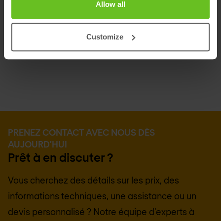
réduit les coûts d'exploitation.
Allow all
30 fois plus rentable que les anciennes
plateformes de défense contre les
Customize
cyberattaques
PRENEZ CONTACT AVEC NOUS DÈS
AUJOURD'HUI
Prêt à en discuter ?
Vous cherchez des détails sur les prix, des
informations techniques, une assistance ou un
devis personnalisé ? Notre équipe d'experts à