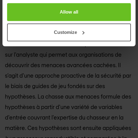
Grâce aux progrès technologiques et à
Allow all
l'automatisation, la chasse aux menaces est
désormais à la portée de toutes les organisations.
Customize
La chasse aux menaces est un processus centré
sur l'analyste qui permet aux organisations de
découvrir des menaces avancées cachées. Il
s'agit d'une approche proactive de la sécurité par
le biais de guides de jeu fondés sur des
hypothèses. La chasse aux menaces formule des
hypothèses à partir d'une variété de variables
d'entrée couvrant l'expertise du chasseur en la
matière. Ces hypothèses sont ensuite appliquées