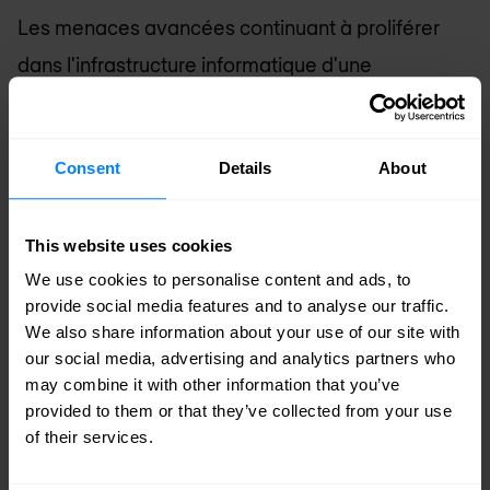
Les menaces avancées continuant à proliférer
dans l'infrastructure informatique d'une
entreprise, la chasse aux menaces est devenue
une pratique courante. Pour une organisation de
Consent
Details
About
sécurité d'élite, la chasse aux menaces adopte
une approche plus proactive de la détection des
This website uses cookies
menaces. La chasse aux menaces était une
We use cookies to personalise content and ads, to
progression naturelle de la sécurité, réservée aux
provide social media features and to analyse our traffic.
environnements les plus matures, dans lesquels
We also share information about your use of our site with
our social media, advertising and analytics partners who
un personnel qualifié exploite les connaissances
may combine it with other information that you’ve
et les outils pour formuler et étudier des
provided to them or that they’ve collected from your use
hypothèses relatives à la sécurité de leur
of their services.
organisation dans le paysage des menaces.