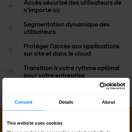
Accès sécurisé des utilisateurs de
n'importe où
Segmentation dynamique des
utilisateurs
Protéger l'accès aux applications
sur site et dans le cloud
Transition à votre rythme optimal
pour votre entreprise
Consent
Details
About
PRENEZ CONTACT AVEC NOUS DÈS
This website uses cookies
AUJOURD'HUI