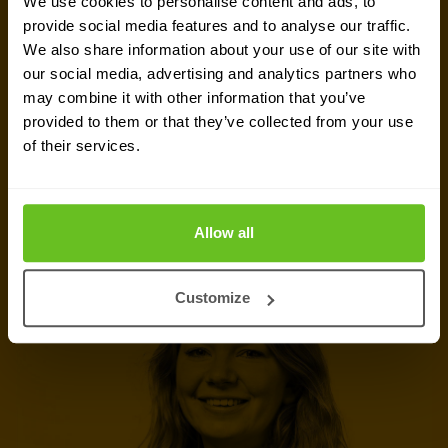
We use cookies to personalise content and ads, to
Prêt à en discuter ?
provide social media features and to analyse our traffic.
We also share information about your use of our site with
Vous cherchez des détails sur les prix, des
our social media, advertising and analytics partners who
informations techniques, une assistance ou un
may combine it with other information that you’ve
devis personnalisé ? Notre équipe d'experts à
provided to them or that they’ve collected from your use
of their services.
Bruxelles
est prête à vous aider.
Parler avec un expert
Allow all
Demander un devis
Customize