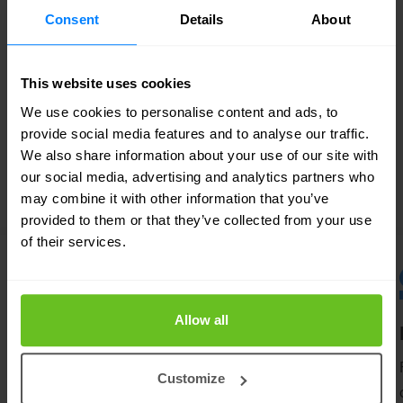
nouvellement identifiées ou dépréciées à partir
Consent
Details
About
de l'instantané du flux de menaces DDoS en
temps quasi réel.
This website uses cookies
We use cookies to personalise content and ads, to
provide social media features and to analyse our traffic.
We also share information about your use of our site with
DDOS
our social media, advertising and analytics partners who
Solutions connexes
may combine it with other information that you’ve
provided to them or that they’ve collected from your use
of their services.
Allow all
Protection DDoS
Solution avancée de protection et
Customize
d’atténuation des attaques DDoS.