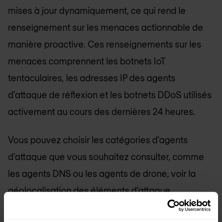
mises à jour dynamiquement, ce qui rend le
renseignement sur les menaces actionnable de
manière proactive. Ces renseignements sur les
menaces comprennent les botnets IoT
tentaculaires, les adresses IP des agents
d'attaque de réflexion et les botnets DDoS utilisés
activement au cours des dernières 24 heures.
Vous pouvez choisir les catégories d'agents
d'attaque que vous souhaitez consulter, comme
les agents DNS ou les agents de drone, voir la
géolocalisation des éléments d'attaque
potentiels, et vérifier les entrées qui ont été